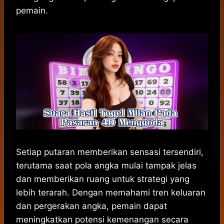
pemain.
Setiap putaran memberikan sensasi tersendiri,
terutama saat pola angka mulai tampak jelas
dan memberikan ruang untuk strategi yang
lebih terarah. Dengan memahami tren keluaran
dan pergerakan angka, pemain dapat
meningkatkan potensi kemenangan secara