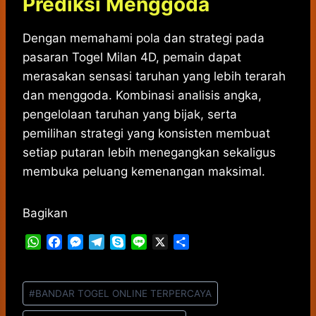
Prediksi Menggoda
Dengan memahami pola dan strategi pada
pasaran Togel Milan 4D, pemain dapat
merasakan sensasi taruhan yang lebih terarah
dan menggoda. Kombinasi analisis angka,
pengelolaan taruhan yang bijak, serta
pemilihan strategi yang konsisten membuat
setiap putaran lebih menegangkan sekaligus
membuka peluang kemenangan maksimal.
Bagikan
W
F
M
T
S
L
X
S
h
a
e
e
k
i
h
a
c
s
l
y
n
a
Post
t
e
s
e
p
e
r
#
BANDAR TOGEL ONLINE TERPERCAYA
Tags:
s
b
e
g
e
e