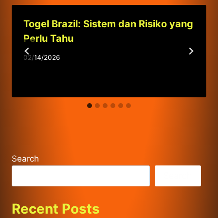
Togel Brazil: Sistem dan Risiko yang
Perlu Tahu
02/14/2026
Search
Search
Recent Posts