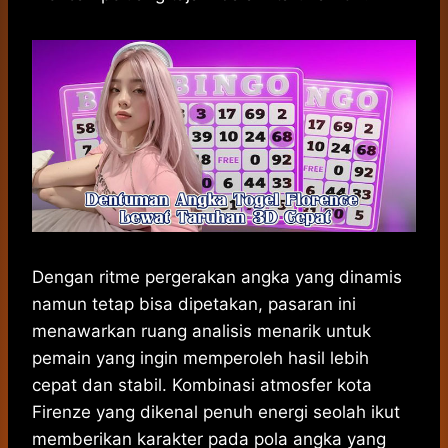
Dengan ritme pergerakan angka yang dinamis
namun tetap bisa dipetakan, pasaran ini
menawarkan ruang analisis menarik untuk
pemain yang ingin memperoleh hasil lebih
cepat dan stabil. Kombinasi atmosfer kota
Firenze yang dikenal penuh energi seolah ikut
memberikan karakter pada pola angka yang