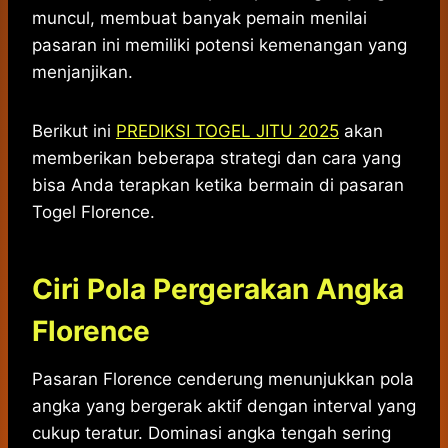
muncul, membuat banyak pemain menilai
pasaran ini memiliki potensi kemenangan yang
menjanjikan.
Berikut ini
PREDIKSI TOGEL JITU 2025
akan
memberikan beberapa strategi dan cara yang
bisa Anda terapkan ketika bermain di pasaran
Togel Florence.
Ciri Pola Pergerakan Angka
Florence
Pasaran Florence cenderung menunjukkan pola
angka yang bergerak aktif dengan interval yang
cukup teratur. Dominasi angka tengah sering