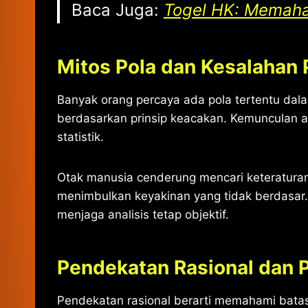
Baca Juga:
Togel HK: Memaham
Mitos Pola dan Kesalahan 
Banyak orang percaya ada pola tertentu dala
berdasarkan prinsip keacakan. Kemunculan an
statistik.
Otak manusia cenderung mencari keteratura
menimbulkan keyakinan yang tidak berdasa
menjaga analisis tetap objektif.
Pendekatan Rasional dan P
Pendekatan rasional berarti memahami batasan