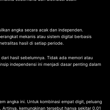
ilkan angka secara acak dan independen.
angkat mekanis atau sistem digital berbasis
tralitas hasil di setiap periode.
h dari hasil sebelumnya. Tidak ada memori atau
nsip independensi ini menjadi dasar penting dalam
em angka ini. Untuk kombinasi empat digit, peluang
. Artinya, kemungkinan tersebut hanya sekitar 0,01