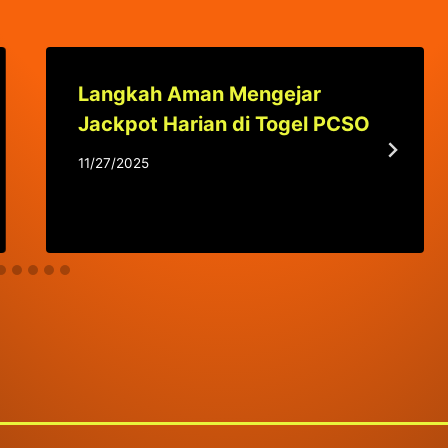
Langkah Aman Mengejar
Jackpot Harian di Togel PCSO
11/27/2025