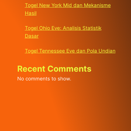
Togel New York Mid dan Mekanisme
Hasil
Togel Ohio Eve: Analisis Statistik
Dasar
Togel Tennessee Eve dan Pola Undian
Recent Comments
No comments to show.