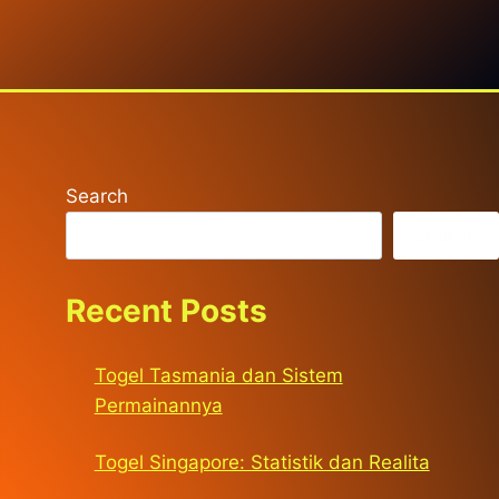
Search
Search
Recent Posts
Togel Tasmania dan Sistem
Permainannya
Togel Singapore: Statistik dan Realita