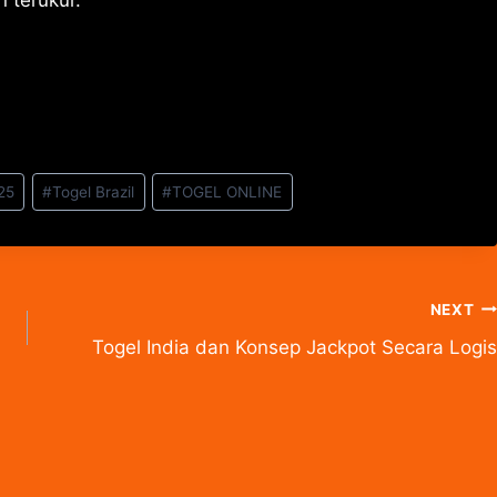
25
#
Togel Brazil
#
TOGEL ONLINE
NEXT
Togel India dan Konsep Jackpot Secara Logis