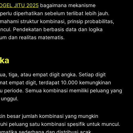
OGEL JITU 2025
bagaimana mekanisme
erlu diperhatikan sebelum terlibat lebih jauh.
mahami struktur kombinasi, prinsip probabilitas,
ncul. Pendekatan berbasis data dan logika
 dan realitas matematis.
gka
, tiga, atau empat digit angka. Setiap digit
mat empat digit, terdapat 10.000 kemungkinan
u periode. Semua kombinasi memiliki peluang yang
 unggul.
kin besar jumlah kombinasi yang mungkin
uhi peluang satu kombinasi spesifik untuk muncul.
ematika sederhana dan distribusi acak.