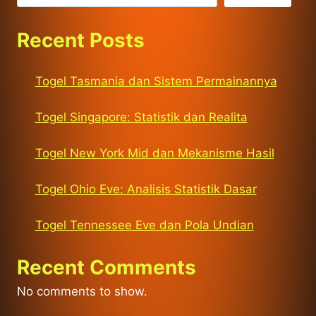
Recent Posts
Togel Tasmania dan Sistem Permainannya
Togel Singapore: Statistik dan Realita
Togel New York Mid dan Mekanisme Hasil
Togel Ohio Eve: Analisis Statistik Dasar
Togel Tennessee Eve dan Pola Undian
Recent Comments
No comments to show.