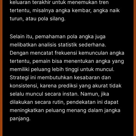
keluaran terakhir untuk menemukan tren
tertentu, misalnya angka kembar, angka naik
turun, atau pola silang.
Selain itu, pemahaman pola angka juga
melibatkan analisis statistik sederhana.
Dengan mencatat frekuensi kemunculan angka
tertentu, pemain bisa menentukan angka yang
memiliki peluang lebih tinggi untuk muncul.
Strategi ini membutuhkan kesabaran dan
konsistensi, karena prediksi yang akurat tidak
selalu muncul secara instan. Namun, jika
dilakukan secara rutin, pendekatan ini dapat
meningkatkan peluang menang dalam jangka
panjang.