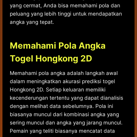
yang cermat, Anda bisa memahami pola dan
peluang yang lebih tinggi untuk mendapatkan
angka yang tepat.
Memahami Pola Angka
Togel Hongkong 2D
Memahami pola angka adalah langkah awal
dalam meningkatkan akurasi prediksi togel
Hongkong 2D. Setiap keluaran memiliki
kecenderungan tertentu yang dapat dianalisis
dengan melihat data sebelumnya. Pola ini
biasanya muncul dari kombinasi angka yang
sering muncul dan angka yang jarang muncul.
Pemain yang teliti biasanya mencatat data