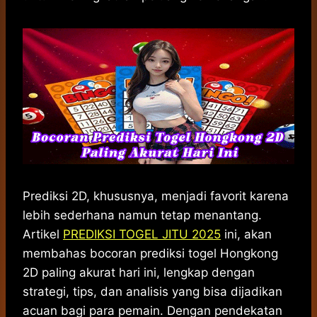
Prediksi 2D, khususnya, menjadi favorit karena
lebih sederhana namun tetap menantang.
Artikel
PREDIKSI TOGEL JITU 2025
ini, akan
membahas bocoran prediksi togel Hongkong
2D paling akurat hari ini, lengkap dengan
strategi, tips, dan analisis yang bisa dijadikan
acuan bagi para pemain. Dengan pendekatan