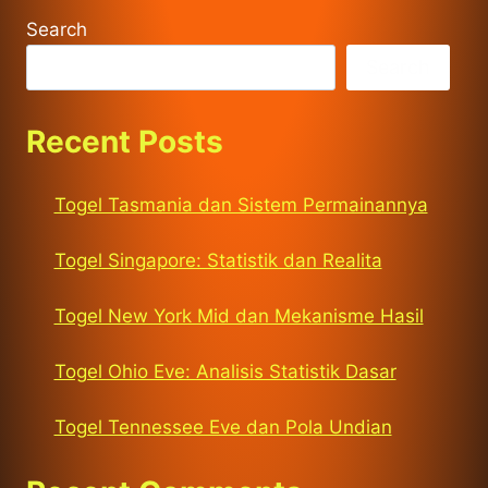
Search
Search
Recent Posts
Togel Tasmania dan Sistem Permainannya
Togel Singapore: Statistik dan Realita
Togel New York Mid dan Mekanisme Hasil
Togel Ohio Eve: Analisis Statistik Dasar
Togel Tennessee Eve dan Pola Undian