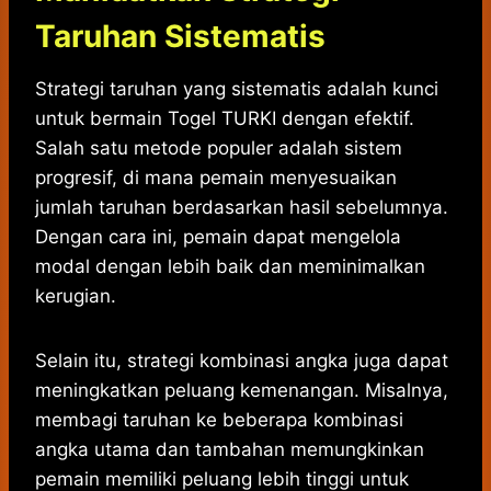
Taruhan Sistematis
Strategi taruhan yang sistematis adalah kunci
untuk bermain Togel TURKI dengan efektif.
Salah satu metode populer adalah sistem
progresif, di mana pemain menyesuaikan
jumlah taruhan berdasarkan hasil sebelumnya.
Dengan cara ini, pemain dapat mengelola
modal dengan lebih baik dan meminimalkan
kerugian.
Selain itu, strategi kombinasi angka juga dapat
meningkatkan peluang kemenangan. Misalnya,
membagi taruhan ke beberapa kombinasi
angka utama dan tambahan memungkinkan
pemain memiliki peluang lebih tinggi untuk