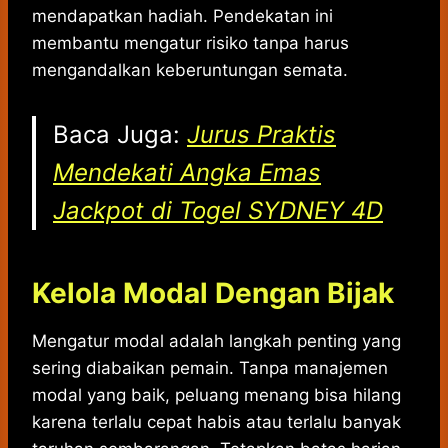
mendapatkan hadiah. Pendekatan ini
membantu mengatur risiko tanpa harus
mengandalkan keberuntungan semata.
Baca Juga:
Jurus Praktis
Mendekati Angka Emas
Jackpot di Togel SYDNEY 4D
Kelola Modal Dengan Bijak
Mengatur modal adalah langkah penting yang
sering diabaikan pemain. Tanpa manajemen
modal yang baik, peluang menang bisa hilang
karena terlalu cepat habis atau terlalu banyak