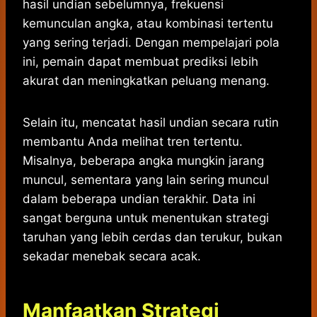
hasil undian sebelumnya, frekuensi
kemunculan angka, atau kombinasi tertentu
yang sering terjadi. Dengan mempelajari pola
ini, pemain dapat membuat prediksi lebih
akurat dan meningkatkan peluang menang.
Selain itu, mencatat hasil undian secara rutin
membantu Anda melihat tren tertentu.
Misalnya, beberapa angka mungkin jarang
muncul, sementara yang lain sering muncul
dalam beberapa undian terakhir. Data ini
sangat berguna untuk menentukan strategi
taruhan yang lebih cerdas dan terukur, bukan
sekadar menebak secara acak.
Manfaatkan Strategi