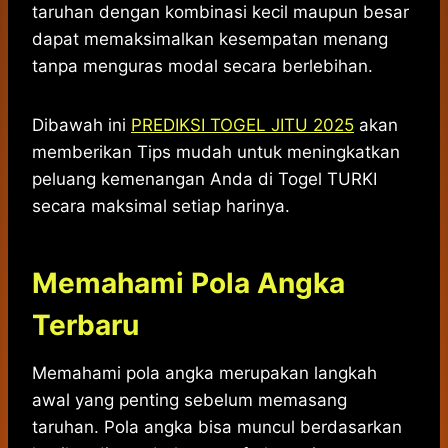
taruhan dengan kombinasi kecil maupun besar
dapat memaksimalkan kesempatan menang
tanpa menguras modal secara berlebihan.
Dibawah ini
PREDIKSI TOGEL JITU 2025
akan
memberikan Tips mudah untuk meningkatkan
peluang kemenangan Anda di Togel TURKI
secara maksimal setiap harinya.
Memahami Pola Angka
Terbaru
Memahami pola angka merupakan langkah
awal yang penting sebelum memasang
taruhan. Pola angka bisa muncul berdasarkan