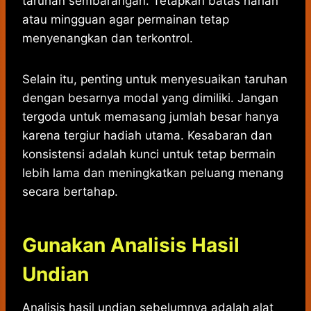
taruhan sembarangan. Tetapkan batas harian
atau mingguan agar permainan tetap
menyenangkan dan terkontrol.
Selain itu, penting untuk menyesuaikan taruhan
dengan besarnya modal yang dimiliki. Jangan
tergoda untuk memasang jumlah besar hanya
karena tergiur hadiah utama. Kesabaran dan
konsistensi adalah kunci untuk tetap bermain
lebih lama dan meningkatkan peluang menang
secara bertahap.
Gunakan Analisis Hasil
Undian
Analisis hasil undian sebelumnya adalah alat