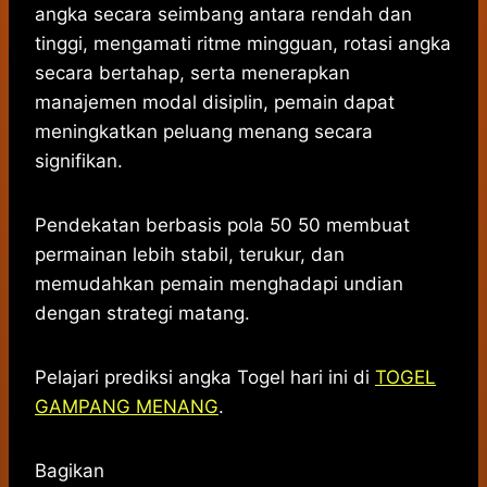
angka secara seimbang antara rendah dan
tinggi, mengamati ritme mingguan, rotasi angka
secara bertahap, serta menerapkan
manajemen modal disiplin, pemain dapat
meningkatkan peluang menang secara
signifikan.
Pendekatan berbasis pola 50 50 membuat
permainan lebih stabil, terukur, dan
memudahkan pemain menghadapi undian
dengan strategi matang.
Pelajari prediksi angka Togel hari ini di
TOGEL
GAMPANG MENANG
.
Bagikan