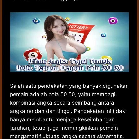
Salah satu pendekatan yang banyak digunakan
pemain adalah pola 50 50, yaitu membagi
kombinasi angka secara seimbang antara
angka rendah dan tinggi. Pendekatan ini tidak
hanya membantu menjaga keseimbangan
taruhan, tetapi juga memungkinkan pemain
mengamati fluktuasi angka secara sistematis.