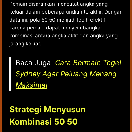
Pemain disarankan mencatat angka yang
keluar dalam beberapa undian terakhir. Dengan
data ini, pola 50 50 menjadi lebih efektif
karena pemain dapat menyeimbangkan
kombinasi antara angka aktif dan angka yang
jarang keluar.
Baca Juga:
Cara Bermain Togel
Sydney Agar Peluang Menang
Maksimal
Strategi Menyusun
Kombinasi 50 50