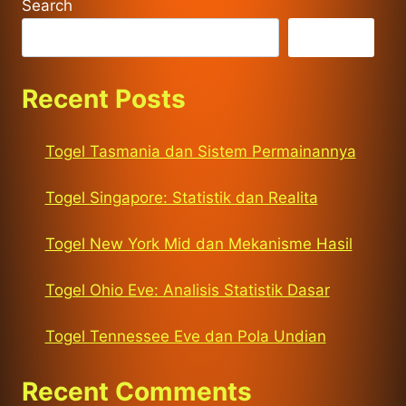
Search
Search
Recent Posts
Togel Tasmania dan Sistem Permainannya
Togel Singapore: Statistik dan Realita
Togel New York Mid dan Mekanisme Hasil
Togel Ohio Eve: Analisis Statistik Dasar
Togel Tennessee Eve dan Pola Undian
Recent Comments