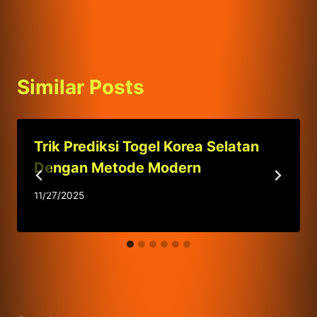
Similar Posts
Trik Prediksi Togel Korea Selatan
Dengan Metode Modern
11/27/2025