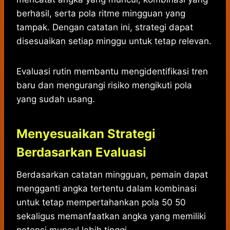
berhasil, serta pola ritme mingguan yang
tampak. Dengan catatan ini, strategi dapat
disesuaikan setiap minggu untuk tetap relevan.
Evaluasi rutin membantu mengidentifikasi tren
baru dan mengurangi risiko mengikuti pola
yang sudah usang.
Menyesuaikan Strategi
Berdasarkan Evaluasi
Berdasarkan catatan mingguan, pemain dapat
mengganti angka tertentu dalam kombinasi
untuk tetap mempertahankan pola 50 50
sekaligus memanfaatkan angka yang memiliki
potensi muncul lebih tinggi.