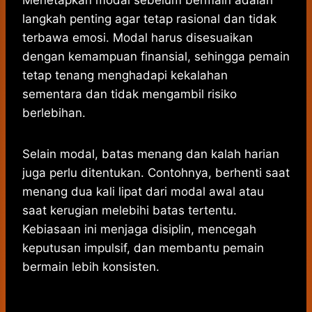
langkah penting agar tetap rasional dan tidak
terbawa emosi. Modal harus disesuaikan
dengan kemampuan finansial, sehingga pemain
tetap tenang menghadapi kekalahan
sementara dan tidak mengambil risiko
berlebihan.
Selain modal, batas menang dan kalah harian
juga perlu ditentukan. Contohnya, berhenti saat
menang dua kali lipat dari modal awal atau
saat kerugian melebihi batas tertentu.
Kebiasaan ini menjaga disiplin, mencegah
keputusan impulsif, dan membantu pemain
bermain lebih konsisten.