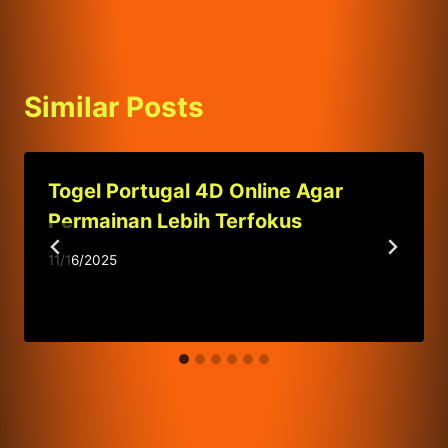
Similar Posts
Togel Portugal 4D Online Agar
Permainan Lebih Terfokus
11/16/2025