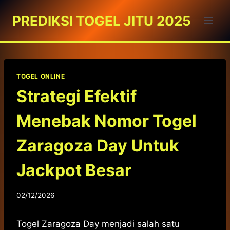
Skip
PREDIKSI TOGEL JITU 2025
to
content
TOGEL ONLINE
Strategi Efektif
Menebak Nomor Togel
Zaragoza Day Untuk
Jackpot Besar
02/12/2026
Togel Zaragoza Day menjadi salah satu