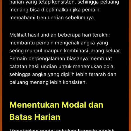
harian yang tetap konsisten, sehingga peluang
menang bisa dioptimalkan jika pemain
memahami tren undian sebelumnya.
Melihat hasil undian beberapa hari terakhir
membantu pemain mengenali angka yang
sering muncul maupun kombinasi jarang keluar.
Pemain berpengalaman biasanya membuat
catatan hasil undian untuk menemukan pola,
sehingga angka yang dipilih lebih terarah dan
peluang menang lebih konsisten.
Menentukan Modal dan
Batas Harian
Menetapkan modal sebelum bermain adalah