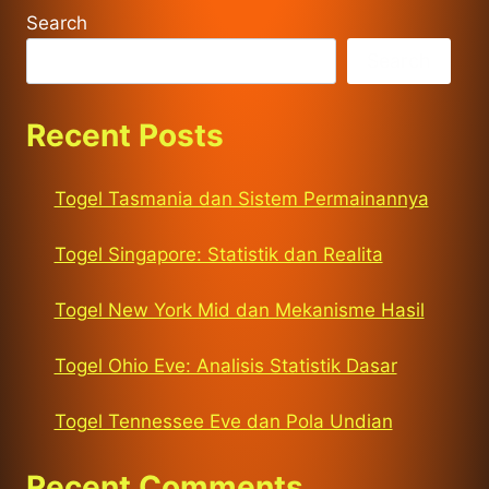
Search
Search
Recent Posts
Togel Tasmania dan Sistem Permainannya
Togel Singapore: Statistik dan Realita
Togel New York Mid dan Mekanisme Hasil
Togel Ohio Eve: Analisis Statistik Dasar
Togel Tennessee Eve dan Pola Undian
Recent Comments