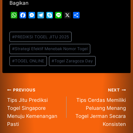
Bagikan
W
F
M
T
S
L
X
S
h
a
e
e
k
i
h
a
c
s
l
y
n
a
Post
t
e
s
e
p
e
r
#
PREDIKSI TOGEL JITU 2025
Tags:
s
b
e
g
e
e
A
o
n
r
#
Strategi Efektif Menebak Nomor Togel
p
o
g
a
p
k
e
m
#
TOGEL ONLINE
#
Togel Zaragoza Day
r
Post
PREVIOUS
NEXT
Tips Jitu Prediksi
Tips Cerdas Memiliki
navigation
Togel Singapore
Peluang Menang
Menuju Kemenangan
Togel Jerman Secara
Pasti
Konsisten