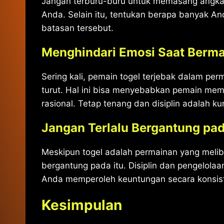
Jangan terburu-buru untuk memasang angka 
Anda. Selain itu, tentukan berapa banyak An
batasan tersebut.
Menghindari Emosi Saat Berma
Sering kali, pemain togel terjebak dalam per
turut. Hal ini bisa menyebabkan pemain mem
rasional. Tetap tenang dan disiplin adalah ku
Jangan Terlalu Bergantung pa
Meskipun togel adalah permainan yang meli
bergantung pada itu. Disiplin dan pengelol
Anda memperoleh keuntungan secara konsis
Kesimpulan