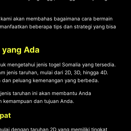
, kami akan membahas bagaimana cara bermain
manfaatkan beberapa tips dan strategi yang bisa
a yang Ada
uk mengetahui jenis togel Somalia yang tersedia.
m jenis taruhan, mulai dari 2D, 3D, hingga 4D.
itan dan peluang kemenangan yang berbeda.
enis taruhan ini akan membantu Anda
an kemampuan dan tujuan Anda.
pat
lai dengan taruhan 2D yang memiliki tingkat