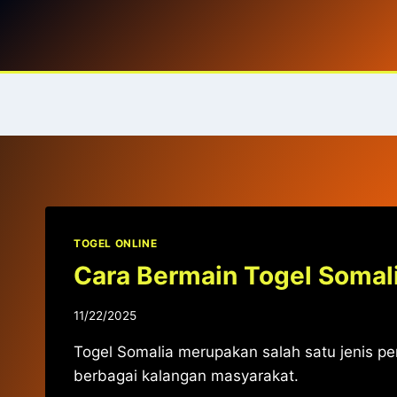
Skip
to
content
TOGEL ONLINE
Cara Bermain Togel Somali
11/22/2025
Togel Somalia merupakan salah satu jenis pe
berbagai kalangan masyarakat.