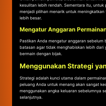
kesulitan lebih rendah. Sementara itu, unt
menjadi pilihan menarik untuk meningkatkan
lebih besar.
Mengatur Anggaran Permaina
Pastikan Anda mengatur anggaran sebelum b
batasan agar tidak menghabiskan lebih dari
bermain dengan bijak.
Menggunakan Strategi ya
Strategi adalah kunci utama dalam permainan
peluang Anda untuk menang akan sangat kecil
menggunakan angka keluaran sebelumnya se
selanjutnya.