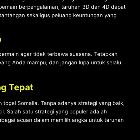
uk pemain berpengalaman, taruhan 3D dan 4D dapat
 tantangan sekaligus peluang keuntungan yang
n
ermain agar tidak terbawa suasana. Tetapkan
 yang Anda mampu, dan jangan lupa untuk selalu
ng Tepat
 togel Somalia. Tanpa adanya strategi yang baik,
. Salah satu strategi yang populer adalah
bagai acuan dalam memilih angka untuk taruhan