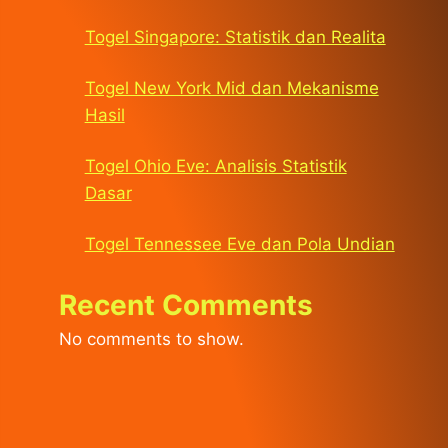
Togel Singapore: Statistik dan Realita
Togel New York Mid dan Mekanisme
Hasil
Togel Ohio Eve: Analisis Statistik
Dasar
Togel Tennessee Eve dan Pola Undian
Recent Comments
No comments to show.