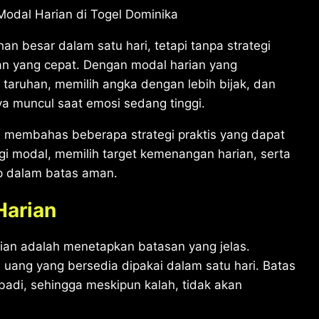
n besar dalam satu hari, tetapi tanpa strategi
gian yang cepat. Dengan modal harian yang
taruhan, memilih angka dengan lebih bijak, dan
a muncul saat emosi sedang tinggi.
 membahas beberapa strategi praktis yang dapat
gi modal, memilih target kemenangan harian, serta
p dalam batas aman.
Harian
an adalah menetapkan batasan yang jelas.
ang yang bersedia dipakai dalam satu hari. Batas
badi, sehingga meskipun kalah, tidak akan