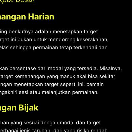
angan Harian
ing berikutnya adalah menetapkan target
arget ini bukan untuk mendorong keserakahan,
las sehingga permainan tetap terkendali dan
kan persentase dari modal yang tersedia. Misalnya,
target kemenangan yang masuk akal bisa sekitar
ngan menetapkan target seperti ini, pemain
gakhiri sesi atau melanjutkan permainan.
gan Bijak
aruhan yang sesuai dengan modal dan target
agai jenis taruhan, dari yang risiko rendah