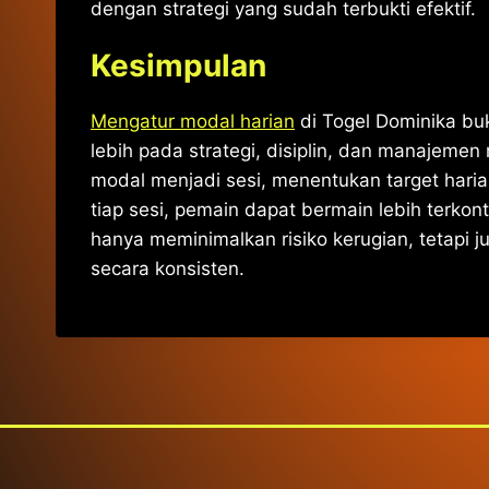
dengan strategi yang sudah terbukti efektif.
Kesimpulan
Mengatur modal harian
di Togel Dominika buk
lebih pada strategi, disiplin, dan manajeme
modal menjadi sesi, menentukan target haria
tiap sesi, pemain dapat bermain lebih terkontr
hanya meminimalkan risiko kerugian, tetapi
secara konsisten.