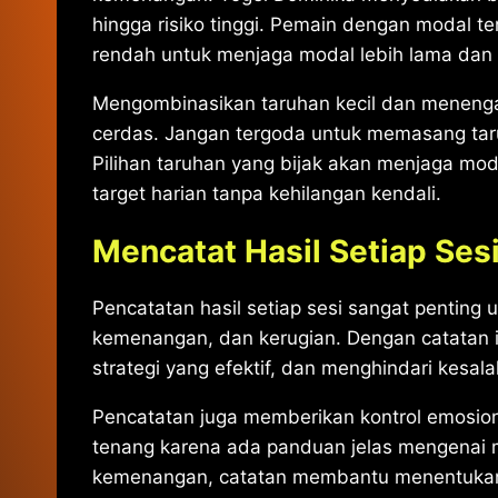
hingga risiko tinggi. Pemain dengan modal t
rendah untuk menjaga modal lebih lama dan
Mengombinasikan taruhan kecil dan menengah
cerdas. Jangan tergoda untuk memasang tar
Pilihan taruhan yang bijak akan menjaga m
target harian tanpa kehilangan kendali.
Mencatat Hasil Setiap Ses
Pencatatan hasil setiap sesi sangat penting u
kemenangan, dan kerugian. Dengan catatan i
strategi yang efektif, dan menghindari kesal
Pencatatan juga memberikan kontrol emosiona
tenang karena ada panduan jelas mengenai m
kemenangan, catatan membantu menentukan k