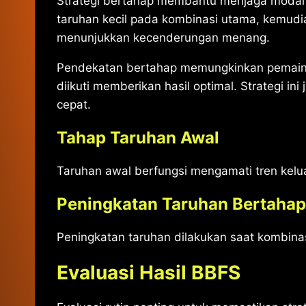
Strategi bertahap membantu menjaga modal 
taruhan kecil pada kombinasi utama, kemudi
menunjukkan kecenderungan menang.
Pendekatan bertahap memungkinkan pemain b
diikuti memberikan hasil optimal. Strategi in
cepat.
Tahap Taruhan Awal
Taruhan awal berfungsi mengamati tren kelu
Peningkatan Taruhan Bertahap
Peningkatan taruhan dilakukan saat kombinas
Evaluasi Hasil BBFS