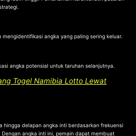
trategi.
engidentifikasi angka yang paling sering keluar.
si angka potensial untuk taruhan selanjutnya.
ang Togel Namibia Lotto Lewat
 hingga delapan angka inti berdasarkan frekuensi
. Dengan angka inti ini, pemain dapat membuat