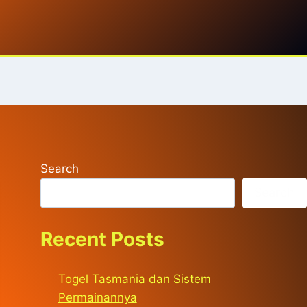
Search
Search
Recent Posts
Togel Tasmania dan Sistem
Permainannya