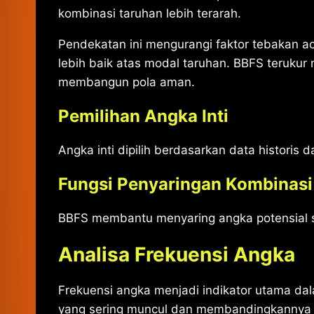
kombinasi taruhan lebih terarah.
Pendekatan ini mengurangi faktor tebakan a
lebih baik atas modal taruhan. BBFS terukur 
membangun pola aman.
Pemilihan Angka Inti
Angka inti dipilih berdasarkan data historis 
Fungsi Penyaringan Kombinasi
BBFS membantu menyaring angka potensial seh
Analisa Frekuensi Angka
Frekuensi angka menjadi indikator utama d
yang sering muncul dan membandingkannya d