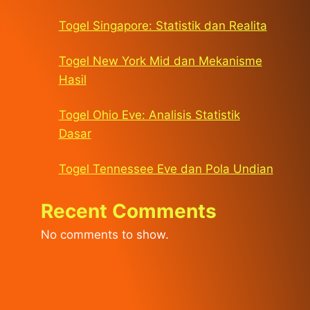
Togel Singapore: Statistik dan Realita
Togel New York Mid dan Mekanisme
Hasil
Togel Ohio Eve: Analisis Statistik
Dasar
Togel Tennessee Eve dan Pola Undian
Recent Comments
No comments to show.