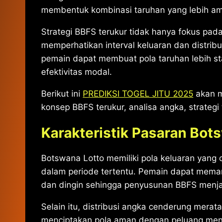
membentuk kombinasi taruhan yang lebih a
Strategi BBFS terukur tidak hanya fokus pada
memperhatikan interval keluaran dan distribu
pemain dapat membuat pola taruhan lebih st
efektivitas modal.
Berikut ini
PREDIKSI TOGEL JITU 2025
akan m
konsep BBFS terukur, analisa angka, strategi t
Karakteristik Pasaran Bot
Botswana Lotto memiliki pola keluaran yang
dalam periode tertentu. Pemain dapat meman
dan dingin sehingga penyusunan BBFS menjad
Selain itu, distribusi angka cenderung merat
menciptakan pola aman dengan peluang mena