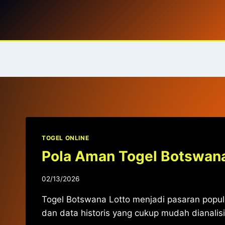
Skip
to
content
TOGEL ONLINE
Pola Aman Togel Botswana
02/13/2026
Togel Botswana Lotto menjadi pasaran popule
dan data historis yang cukup mudah dianalisi