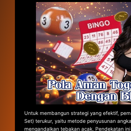
Untuk membangun strategi yang efektif, pe
Set) terukur, yaitu metode penyusunan ang
mengandalkan tebakan acak. Pendekatan in