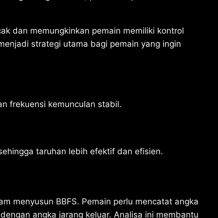
cak dan memungkinkan pemain memiliki kontrol
menjadi strategi utama bagi pemain yang ingin
dan frekuensi kemunculan stabil.
ingga taruhan lebih efektif dan efisien.
alam menyusun BBFS. Pemain perlu mencatat angka
engan angka jarang keluar. Analisa ini membantu