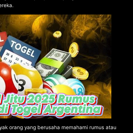
ereka.
yak orang yang berusaha memahami rumus atau