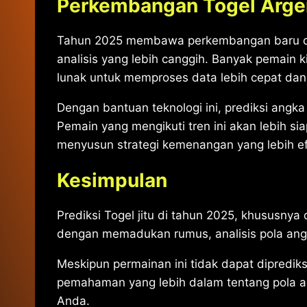
Perkembangan Togel Argen
Tahun 2025 membawa perkembangan baru dal
analisis yang lebih canggih. Banyak pemain k
lunak untuk memproses data lebih cepat dan 
Dengan bantuan teknologi ini, prediksi angka 
Pemain yang mengikuti tren ini akan lebih s
menyusun strategi kemenangan yang lebih efe
Kesimpulan
Prediksi Togel jitu di tahun 2025, khususnya
dengan memadukan rumus, analisis pola angk
Meskipun permainan ini tidak dapat dipredik
pemahaman yang lebih dalam tentang pola a
Anda.