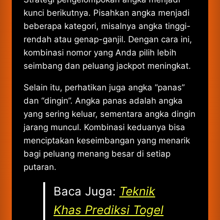
kunci berikutnya. Pisahkan angka menjadi
beberapa kategori, misalnya angka tinggi-
rendah atau genap-ganjil. Dengan cara ini,
kombinasi nomor yang Anda pilih lebih
seimbang dan peluang jackpot meningkat.
Selain itu, perhatikan juga angka “panas”
dan “dingin”. Angka panas adalah angka
yang sering keluar, sementara angka dingin
jarang muncul. Kombinasi keduanya bisa
menciptakan keseimbangan yang menarik
bagi peluang menang besar di setiap
putaran.
Baca Juga:
Teknik
Khas Prediksi Togel