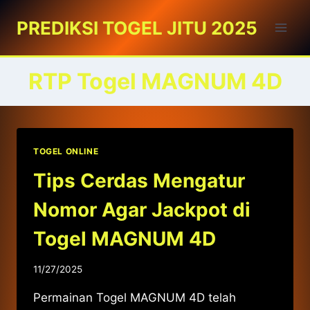
Skip
PREDIKSI TOGEL JITU 2025
to
content
RTP Togel MAGNUM 4D
TOGEL ONLINE
Tips Cerdas Mengatur
Nomor Agar Jackpot di
Togel MAGNUM 4D
11/27/2025
Permainan Togel MAGNUM 4D telah