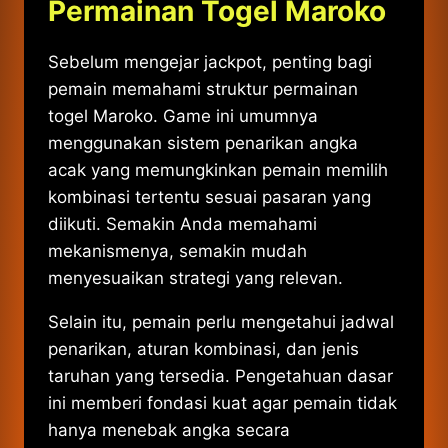
Permainan Togel Maroko
Sebelum mengejar jackpot, penting bagi
pemain memahami struktur permainan
togel Maroko. Game ini umumnya
menggunakan sistem penarikan angka
acak yang memungkinkan pemain memilih
kombinasi tertentu sesuai pasaran yang
diikuti. Semakin Anda memahami
mekanismenya, semakin mudah
menyesuaikan strategi yang relevan.
Selain itu, pemain perlu mengetahui jadwal
penarikan, aturan kombinasi, dan jenis
taruhan yang tersedia. Pengetahuan dasar
ini memberi fondasi kuat agar pemain tidak
hanya menebak angka secara