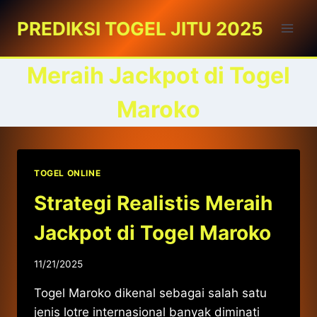
Skip
PREDIKSI TOGEL JITU 2025
to
content
Meraih Jackpot di Togel
Maroko
TOGEL ONLINE
Strategi Realistis Meraih
Jackpot di Togel Maroko
11/21/2025
Togel Maroko dikenal sebagai salah satu
jenis lotre internasional banyak diminati