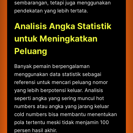
sembarangan, tetapi juga menggunakan
pendekatan yang lebih tertata.
Analisis Angka Statistik
untuk Meningkatkan
Peluang
Banyak pemain berpengalaman
menggunakan data statistik sebagai
referensi untuk mencari peluang nomor
yang lebih berpotensi keluar. Analisis
seperti angka yang sering muncul hot
numbers atau angka yang jarang keluar
cold numbers bisa membantu menentukan
pola tertentu meski tidak menjamin 100
persen hasil akhir.