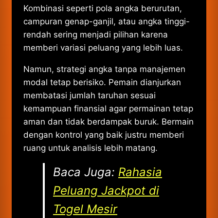
Kombinasi seperti pola angka berurutan,
campuran genap-ganjil, atau angka tinggi-
rendah sering menjadi pilihan karena
memberi variasi peluang yang lebih luas.
Namun, strategi angka tanpa manajemen
modal tetap berisiko. Pemain dianjurkan
membatasi jumlah taruhan sesuai
kemampuan finansial agar permainan tetap
aman dan tidak berdampak buruk. Bermain
dengan kontrol yang baik justru memberi
ruang untuk analisis lebih matang.
Baca Juga:
Rahasia
Peluang Jackpot di
Togel Mesir