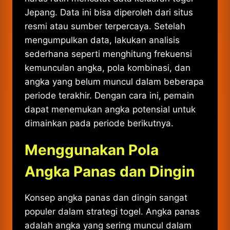
Jepang. Data ini bisa diperoleh dari situs
resmi atau sumber terpercaya. Setelah
mengumpulkan data, lakukan analisis
sederhana seperti menghitung frekuensi
kemunculan angka, pola kombinasi, dan
angka yang belum muncul dalam beberapa
periode terakhir. Dengan cara ini, pemain
dapat menemukan angka potensial untuk
dimainkan pada periode berikutnya.
Menggunakan Pola
Angka Panas dan Dingin
Konsep angka panas dan dingin sangat
populer dalam strategi togel. Angka panas
adalah angka yang sering muncul dalam