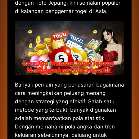
dengan Toto Jepang, kini semakin populer
di kalangan penggemar togel di Asia.
Banyak pemain yang penasaran bagaimana
cara meningkatkan peluang menang
dengan strategi yang efektif. Salah satu
metode yang terbukti banyak digunakan
adalah memanfaatkan pola statistik.
Dengan memahami pola angka dan tren
keluaran sebelumnya, peluang untuk