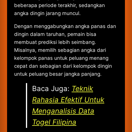
beberapa periode terakhir, sedangkan
angka dingin jarang muncul.
Dengan menggabungkan angka panas dan
dingin dalam taruhan, pemain bisa
membuat prediksi lebih seimbang.
Misalnya, memilih sebagian angka dari
kelompok panas untuk peluang menang
cepat dan sebagian dari kelompok dingin
untuk peluang besar jangka panjang.
Baca Juga:
Teknik
Rahasia Efektif Untuk
Menganalisis Data
Togel Filipina