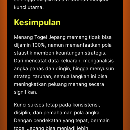
kunci utama.
Kesimpulan
Menang Togel Jepang memang tidak bisa
dijamin 100%, namun memanfaatkan pola
statistik memberi keuntungan strategis.
Dari mencatat data keluaran, menganalisis
angka panas dan dingin, hingga menyusun
strategi taruhan, semua langkah ini bisa
meningkatkan peluang menang secara
signifikan.
Kunci sukses tetap pada konsistensi,
disiplin, dan pemahaman pola angka.
Dengan pendekatan yang tepat, bermain
togel Jepang bisa menjadi lebih