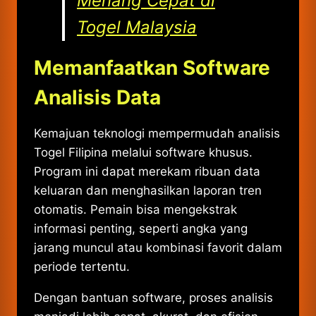
Menang Cepat di
Togel Malaysia
Memanfaatkan Software
Analisis Data
Kemajuan teknologi mempermudah analisis
Togel Filipina melalui software khusus.
Program ini dapat merekam ribuan data
keluaran dan menghasilkan laporan tren
otomatis. Pemain bisa mengekstrak
informasi penting, seperti angka yang
jarang muncul atau kombinasi favorit dalam
periode tertentu.
Dengan bantuan software, proses analisis