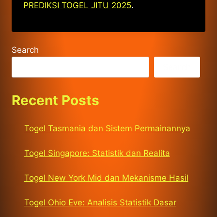
PREDIKSI TOGEL JITU 2025
.
Search
Search
Recent Posts
Togel Tasmania dan Sistem Permainannya
Togel Singapore: Statistik dan Realita
Togel New York Mid dan Mekanisme Hasil
Togel Ohio Eve: Analisis Statistik Dasar