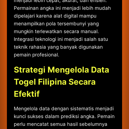
menjadi lebih cepat, akurat, dan efisien.
Permainan angka ini menjadi lebih mudah
dipelajari karena alat digital mampu
menampilkan pola tersembunyi yang
mungkin terlewatkan secara manual.
Integrasi teknologi ini menjadi salah satu
teknik rahasia yang banyak digunakan
pemain profesional.
Strategi Mengelola Data
Togel Filipina Secara
Efektif
Mengelola data dengan sistematis menjadi
kunci sukses dalam prediksi angka. Pemain
perlu mencatat semua hasil sebelumnya