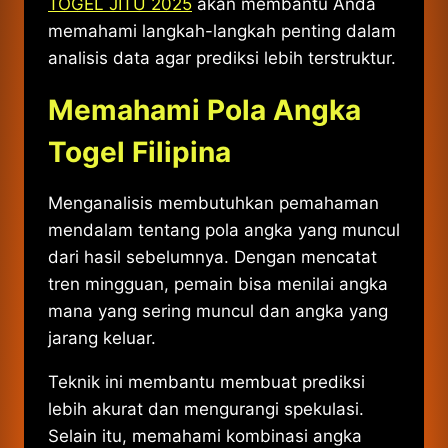
TOGEL JITU 2025
akan membantu Anda
memahami langkah-langkah penting dalam
analisis data agar prediksi lebih terstruktur.
Memahami Pola Angka
Togel Filipina
Menganalisis membutuhkan pemahaman
mendalam tentang pola angka yang muncul
dari hasil sebelumnya. Dengan mencatat
tren mingguan, pemain bisa menilai angka
mana yang sering muncul dan angka yang
jarang keluar.
Teknik ini membantu membuat prediksi
lebih akurat dan mengurangi spekulasi.
Selain itu, memahami kombinasi angka