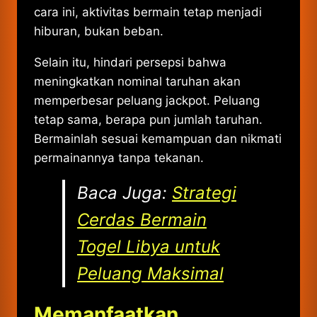
cara ini, aktivitas bermain tetap menjadi
hiburan, bukan beban.
Selain itu, hindari persepsi bahwa
meningkatkan nominal taruhan akan
memperbesar peluang jackpot. Peluang
tetap sama, berapa pun jumlah taruhan.
Bermainlah sesuai kemampuan dan nikmati
permainannya tanpa tekanan.
Baca Juga:
Strategi
Cerdas Bermain
Togel Libya untuk
Peluang Maksimal
Memanfaatkan