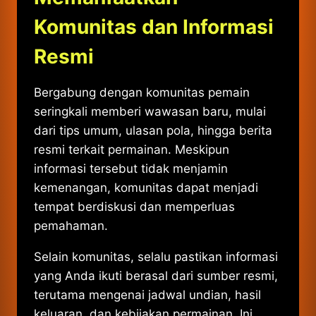
Komunitas dan Informasi
Resmi
Bergabung dengan komunitas pemain
seringkali memberi wawasan baru, mulai
dari tips umum, ulasan pola, hingga berita
resmi terkait permainan. Meskipun
informasi tersebut tidak menjamin
kemenangan, komunitas dapat menjadi
tempat berdiskusi dan memperluas
pemahaman.
Selain komunitas, selalu pastikan informasi
yang Anda ikuti berasal dari sumber resmi,
terutama mengenai jadwal undian, hasil
keluaran, dan kebijakan permainan. Ini