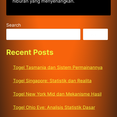
hiburan yang menyenangkan.
Search
Search
Recent Posts
Togel Tasmania dan Sistem Permainannya
Togel Singapore: Statistik dan Realita
Togel New York Mid dan Mekanisme Hasil
Togel Ohio Eve: Analisis Statistik Dasar