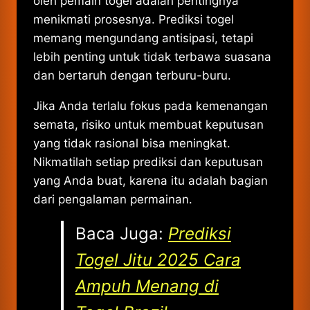
oleh pemain togel adalah pentingnya
menikmati prosesnya. Prediksi togel
memang mengundang antisipasi, tetapi
lebih penting untuk tidak terbawa suasana
dan bertaruh dengan terburu-buru.
Jika Anda terlalu fokus pada kemenangan
semata, risiko untuk membuat keputusan
yang tidak rasional bisa meningkat.
Nikmatilah setiap prediksi dan keputusan
yang Anda buat, karena itu adalah bagian
dari pengalaman permainan.
Baca Juga:
Prediksi
Togel Jitu 2025 Cara
Ampuh Menang di