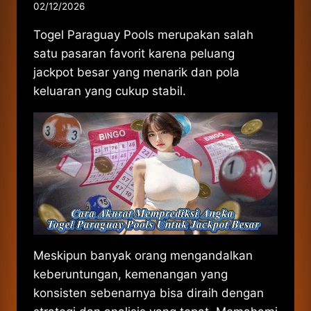
02/12/2026
Togel Paraguay Pools merupakan salah
satu pasaran favorit karena peluang
jackpot besar yang menarik dan pola
keluaran yang cukup stabil.
Meskipun banyak orang mengandalkan
keberuntungan, kemenangan yang
konsisten sebenarnya bisa diraih dengan