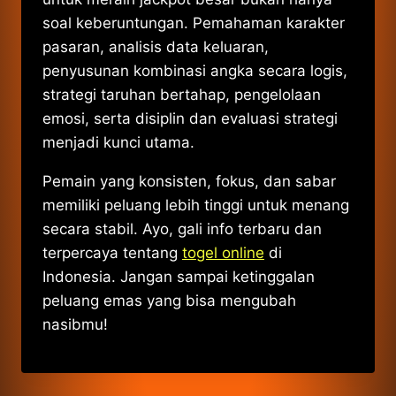
soal keberuntungan. Pemahaman karakter
pasaran, analisis data keluaran,
penyusunan kombinasi angka secara logis,
strategi taruhan bertahap, pengelolaan
emosi, serta disiplin dan evaluasi strategi
menjadi kunci utama.
Pemain yang konsisten, fokus, dan sabar
memiliki peluang lebih tinggi untuk menang
secara stabil. Ayo, gali info terbaru dan
terpercaya tentang
togel online
di
Indonesia. Jangan sampai ketinggalan
peluang emas yang bisa mengubah
nasibmu!