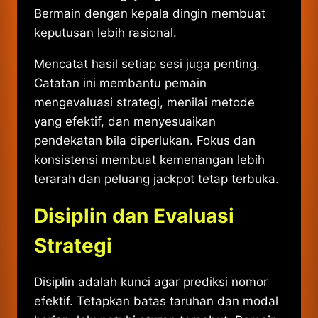
Bermain dengan kepala dingin membuat
keputusan lebih rasional.
Mencatat hasil setiap sesi juga penting.
Catatan ini membantu pemain
mengevaluasi strategi, menilai metode
yang efektif, dan menyesuaikan
pendekatan bila diperlukan. Fokus dan
konsistensi membuat kemenangan lebih
terarah dan peluang jackpot tetap terbuka.
Disiplin dan Evaluasi
Strategi
Disiplin adalah kunci agar prediksi nomor
efektif. Tetapkan batas taruhan dan modal