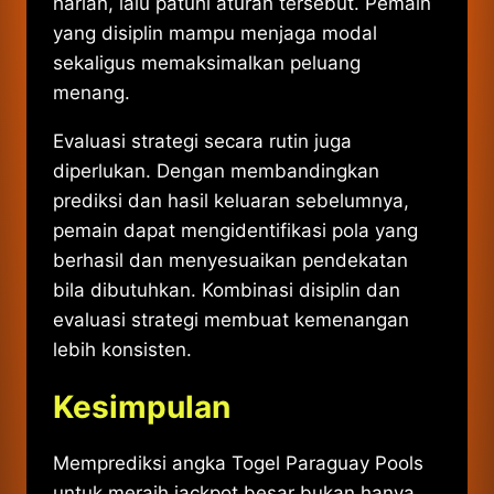
harian, lalu patuhi aturan tersebut. Pemain
yang disiplin mampu menjaga modal
sekaligus memaksimalkan peluang
menang.
Evaluasi strategi secara rutin juga
diperlukan. Dengan membandingkan
prediksi dan hasil keluaran sebelumnya,
pemain dapat mengidentifikasi pola yang
berhasil dan menyesuaikan pendekatan
bila dibutuhkan. Kombinasi disiplin dan
evaluasi strategi membuat kemenangan
lebih konsisten.
Kesimpulan
Memprediksi angka Togel Paraguay Pools
untuk meraih jackpot besar bukan hanya